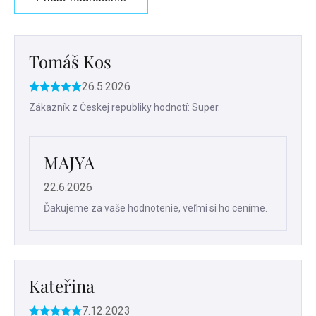
Výpis
hodnotení
Tomáš Kos
26.5.2026
Hodnotenie
produktu
Zákazník z Českej republiky hodnotí: Super.
je
5
z
MAJYA
5
hviezdičiek.
22.6.2026
Ďakujeme za vaše hodnotenie, veľmi si ho ceníme.
Kateřina
7.12.2023