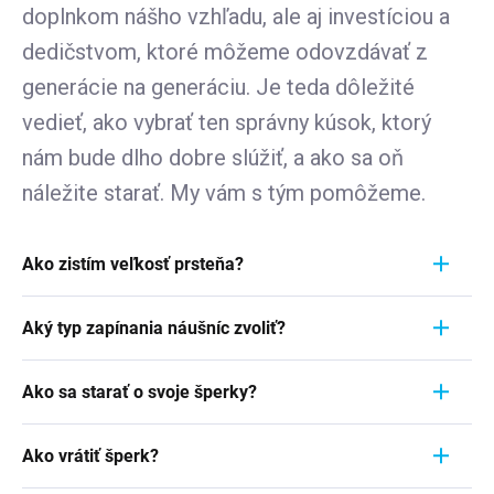
doplnkom nášho vzhľadu, ale aj investíciou a
dedičstvom, ktoré môžeme odovzdávať z
generácie na generáciu. Je teda dôležité
vedieť, ako vybrať ten správny kúsok, ktorý
nám bude dlho dobre slúžiť, a ako sa oň
náležite starať. My vám s tým pomôžeme.
Ako zistím veľkosť prsteňa?
Meranie prstienka je rýchly a jednoduchý proces.
Aký typ zapínania náušníc zvoliť?
Aby ste zistili jeho veľkosť, vezmite pravítko a
položte ho priamo na prstienok, ktorý momentálne
Pri výbere typu zapínania náušníc zvážte
nosíte. Dôležité je zamerať sa na jeho VNÚTORNÝ
Ako sa starať o svoje šperky?
pohodlie, bezpečnosť a štýl náušníc. Strieborné
priemer - teda vzdialenosť od jednej vnútornej
náušnice zvyčajne majú klasické háčiky, ktoré sú
Šperky sú nielen výrazom osobného štýlu a
hrany k druhej. Ak napríklad nameriate 1,7 cm,
jednoduché a pohodlné. Náušnice s pevným
Ako vrátiť šperk?
vkusu, ale často aj symbolom významnej životnej
znamená to, že vaša veľkosť prstienka je 7.
zavesením sú bezpečnejšie, ale môžu byť menej
udalosti. Či už sa jedná o náušnice zdedené po