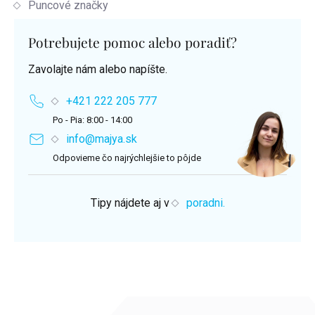
Puncové značky
Potrebujete pomoc alebo poradiť?
Zavolajte nám alebo napíšte.
+421 222 205 777
Po - Pia: 8:00 - 14:00
info@majya.sk
Odpovieme čo najrýchlejšie to pôjde
Tipy nájdete aj v
poradni.