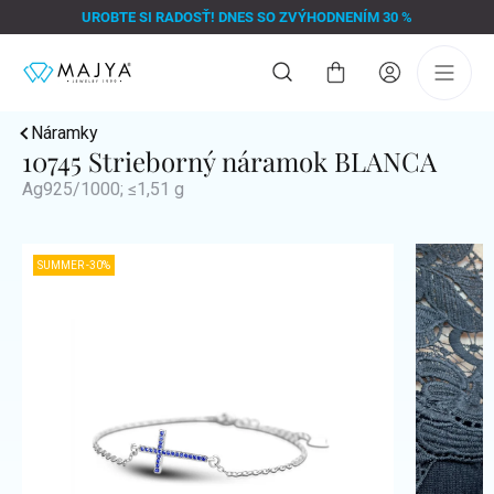
Prejsť
UROBTE SI RADOSŤ! DNES SO ZVÝHODNENÍM 30 %
na
obsah
Nákupný
košík
Náramky
10745 Strieborný náramok BLANCA
Ag925/1000; ≤1,51 g
SUMMER -30%