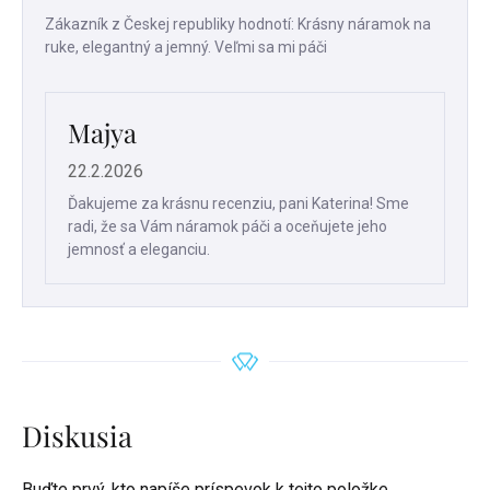
Hodnotenie
produktu
Zákazník z Českej republiky hodnotí: Krásny náramok na
je
ruke, elegantný a jemný. Veľmi sa mi páči
5
z
5
hviezdičiek.
Majya
22.2.2026
Ďakujeme za krásnu recenziu, pani Katerina! Sme
radi, že sa Vám náramok páči a oceňujete jeho
jemnosť a eleganciu.
Diskusia
Buďte prvý, kto napíše príspevok k tejto položke.