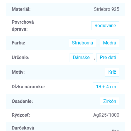
Materiál
:
Striebro 925
Povrchová
Ródiované
úprava
:
Farba
:
Strieborná
,
Modrá
Určenie
:
Dámske
,
Pre deti
Motív
:
Kríž
Dĺžka náramku
:
18 + 4 cm
Osadenie
:
Zirkón
Rýdzosť
:
Ag925/1000
Darčeková