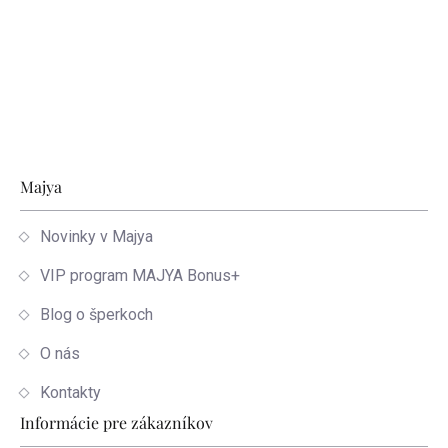
Zápätie
Majya
Novinky v Majya
VIP program MAJYA Bonus+
Blog o šperkoch
O nás
Kontakty
Informácie pre zákazníkov