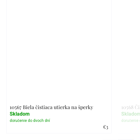
10567 Biela čistiaca utierka na šperky
10568 Či
Skladom
Sklado
€3
Detail