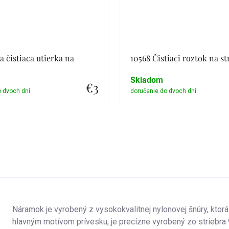
a čistiaca utierka na
10568 Čistiaci roztok na st
Skladom
€3
Detail
Detail
Náramok je vyrobený z vysokokvalitnej nylonovej šnúry, ktorá
hlavným motívom prívesku, je precízne vyrobený zo striebra