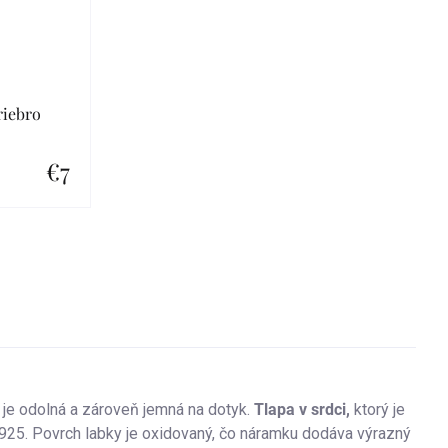
riebro
€7
 je odolná a zároveň jemná na dotyk.
Tlapa v srdci,
ktorý je
 925. Povrch labky je oxidovaný, čo náramku dodáva výrazný