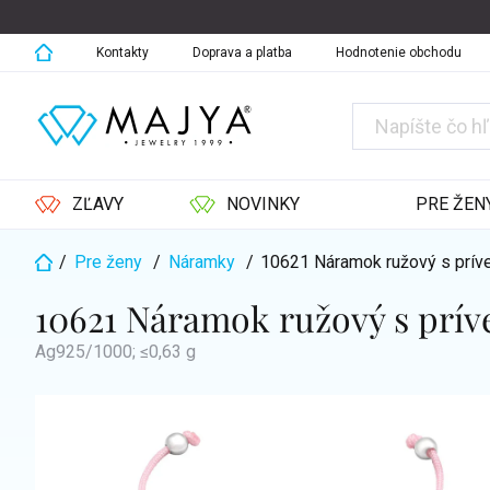
Prejsť
na
obsah
Kontakty
Doprava a platba
Hodnotenie obchodu
ZĽAVY
NOVINKY
PRE ŽEN
/
Pre ženy
/
Náramky
/
10621 Náramok ružový s pr
Domov
10621 Náramok ružový s prí
Ag925/1000; ≤0,63 g