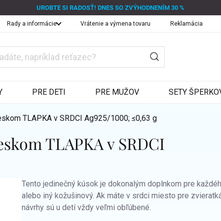
UROBTE SI RADOSŤ! DNES SO ZVÝHODNENÍM 30 %
Rady a informácie
Vrátenie a výmena tovaru
Reklamácia
Y
PRE DETI
PRE MUŽOV
SETY ŠPERKO
íveskom TLAPKA v SRDCI
Ag925/1000; ≤0,63 g
veskom TLAPKA v SRDCI
Tento jedinečný kúsok je dokonalým doplnkom pre každé
alebo iný kožušinový. Ak máte v srdci miesto pre zvieratk
návrhy sú u detí vždy veľmi obľúbené.