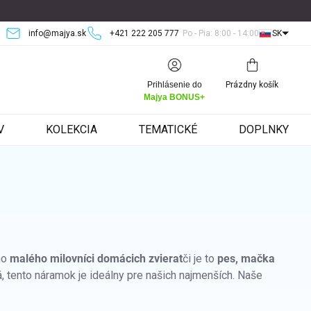
info@majya.sk
+421 222 205 777
Po - Pia: 8:00 - 14:00
SK
Nákupný
Prihlásenie do
Prázdny košík
košík
Majya BONUS+
V
KOLEKCIA
TEMATICKÉ
DOPLNKY
ho
malého
milovníci domácich zvierat
či je to
pes, mačka
á, tento náramok je ideálny pre našich najmenších. Naše