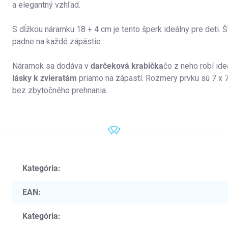
a elegantný vzhľad.
S dĺžkou náramku 18 + 4 cm je tento šperk ideálny pre deti. 
padne na každé zápästie.
Náramok sa dodáva v
darčeková krabička
čo z neho robí ide
lásky k zvieratám
priamo na zápästí. Rozmery prvku sú 7 x 7
bez zbytočného prehnania.
Kategória
:
EAN
:
Kategória
: