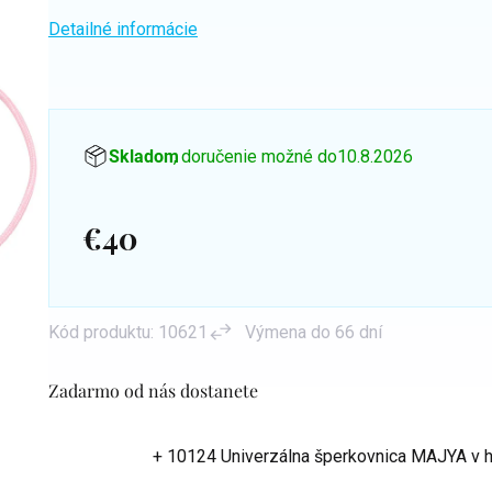
Detailné informácie
Skladom
, doručenie možné do
10.8.2026
€40
Jednotková
cena:
Kód produktu:
10621
Výmena do 66 dní
Zadarmo od nás dostanete
+ 10124 Univerzálna šperkovnica MAJYA
v 