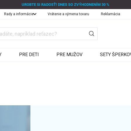
UROBTE SI RADOSŤ! DNES SO ZVÝHODNENÍM 30 %
Rady a informácie
Vrátenie a výmena tovaru
Reklamácia
Y
PRE DETI
PRE MUŽOV
SETY ŠPERKO