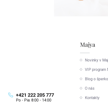
Zápätie
Majya
Novinky v Ma
VIP program
Blog o šperk
O nás
+421 222 205 777
Kontakty
Po - Pia: 8:00 - 14:00