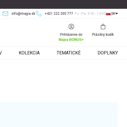
info@majya.sk
+421 222 205 777
Po - Pia: 8:00 - 14:00
SK
Nákupný
Prihlásenie do
Prázdny košík
košík
Majya BONUS+
V
KOLEKCIA
TEMATICKÉ
DOPLNKY