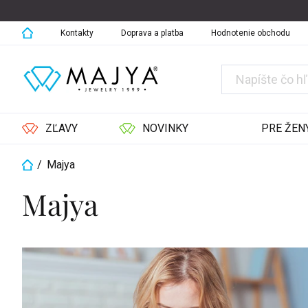
Prejsť
na
obsah
Kontakty
Doprava a platba
Hodnotenie obchodu
ZĽAVY
NOVINKY
PRE ŽEN
/
Majya
Domov
Majya
Výpis
článkov