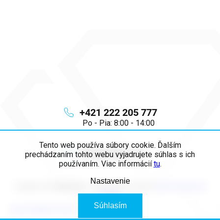
+421 222 205 777
Po - Pia: 8:00 - 14:00
Tento web používa súbory cookie. Ďalším
info
@
majya.sk
prechádzaním tohto webu vyjadrujete súhlas s ich
používaním. Viac informácií
tu
.
Nastavenie
Copyright 2026
MAJYA SK
. Všetky práva vyhradené.
Upraviť nastavenie
cookies
Súhlasím
Vytvoril Shoptet Premium