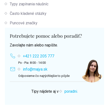
Typy zapínania náušníc
Často kladené otázky
Puncové značky
Potrebujete pomoc alebo poradiť?
Zavolajte nám alebo napíšte.
+421 222 205 777
Po - Pia: 8:00 - 14:00
info@majya.sk
Odpovieme čo najrýchlejšie to pôjde
Tipy nájdete aj v
poradni.