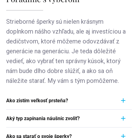
Strieborné šperky sú nielen krásnym
doplnkom nášho vzhľadu, ale aj investíciou a
dedičstvom, ktoré môžeme odovzdávať z
generácie na generáciu. Je teda dôležité
vedieť, ako vybrať ten správny kúsok, ktorý
nám bude dlho dobre slúžiť, a ako sa oň
náležite starať. My vám s tým pomôžeme.
Ako zistím veľkosť prsteňa?
Meranie prstienka je rýchly a jednoduchý proces.
Aký typ zapínania náušníc zvoliť?
Aby ste zistili jeho veľkosť, vezmite pravítko a
položte ho priamo na prstienok, ktorý momentálne
Pri výbere typu zapínania náušníc zvážte
nosíte. Dôležité je zamerať sa na jeho VNÚTORNÝ
Ako sa starať o svoje šperky?