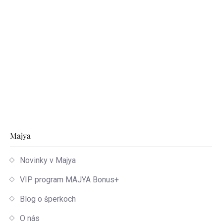
Zápätie
Majya
Novinky v Majya
VIP program MAJYA Bonus+
Blog o šperkoch
O nás