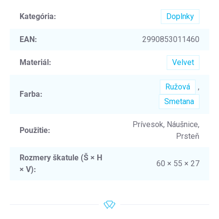
Kategória
:
Doplnky
EAN
:
2990853011460
Materiál
:
Velvet
Ružová
,
Farba
:
Smetana
Prívesok, Náušnice,
Použitie
:
Prsteň
Rozmery škatule (Š × H
60 × 55 × 27
× V)
: