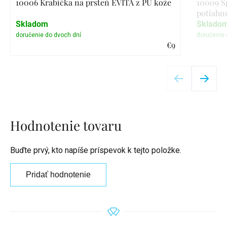
10006 Krabička na prsteň EVITA z PU kože
10009 Š
potiahn
Skladom
Sklado
€9
Detail
Hodnotenie tovaru
Buďte prvý, kto napíše príspevok k tejto položke.
Pridať hodnotenie