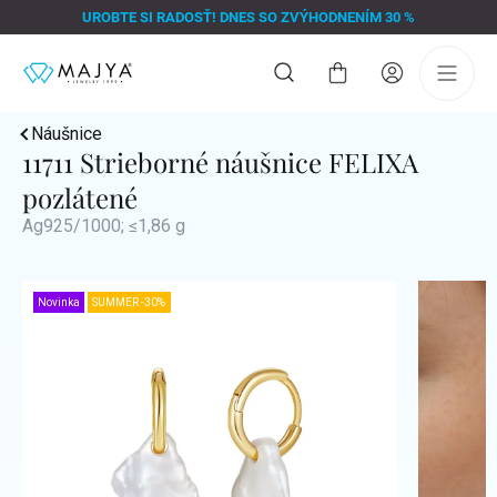
Prejsť
UROBTE SI RADOSŤ! DNES SO ZVÝHODNENÍM 30 %
na
obsah
Nákupný
košík
Náušnice
11711 Strieborné náušnice FELIXA
pozlátené
Ag925/1000; ≤1,86 g
Novinka
SUMMER -30%