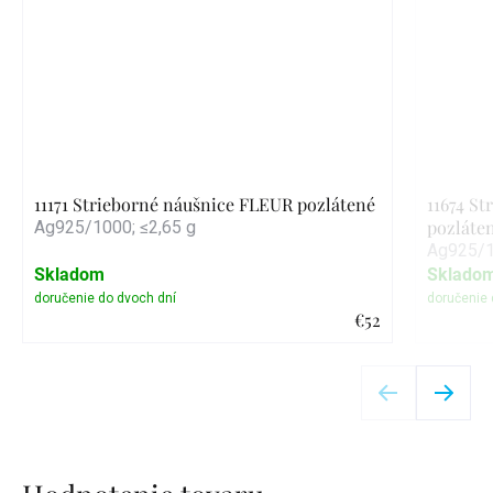
11171 Strieborné náušnice FLEUR pozlátené
11674 S
pozláte
Ag925/1000; ≤2,65 g
Ag925/1
Skladom
Sklado
€52
Detail