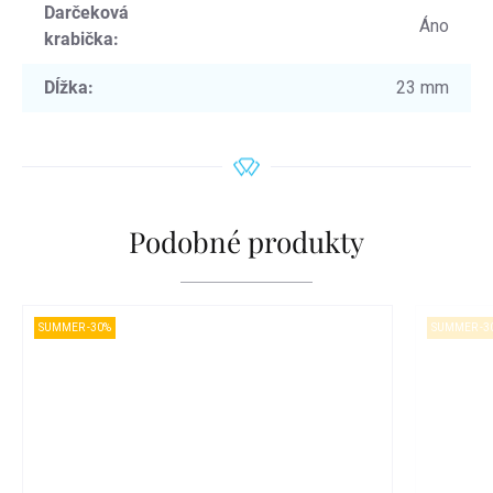
Darčeková
Áno
krabička
:
Dĺžka
:
23 mm
Podobné produkty
SUMMER -30%
SUMMER -3