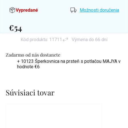
Vypredané
Možnosti doručenia
€54
Jednotková
Kód produktu:
11711
Výmena do 66 dní
cena:
Zadarmo od nás dostanete
+ 10123 Šperkovnica na prsteň s potlačou MAJYA
v
hodnote €6
Súvisiaci tovar