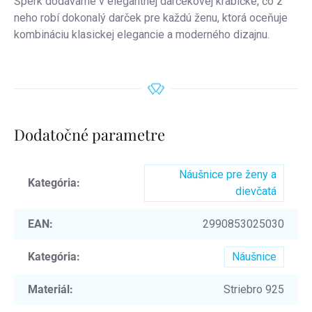
Šperk dodávame v elegantnej darčekovej krabičke, čo z
neho robí dokonalý darček pre každú ženu, ktorá oceňuje
kombináciu klasickej elegancie a moderného dizajnu.
Dodatočné parametre
Náušnice pre ženy a
Kategória
:
dievčatá
EAN
:
2990853025030
Kategória
:
Náušnice
Materiál
:
Striebro 925