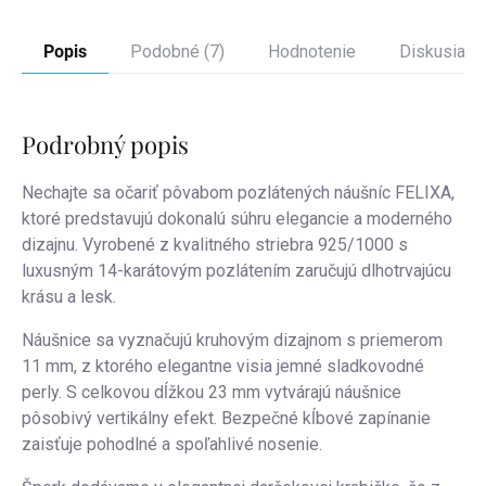
Popis
Podobné (7)
Hodnotenie
Diskusia
Podrobný popis
Nechajte sa očariť pôvabom pozlátených náušníc FELIXA,
ktoré predstavujú dokonalú súhru elegancie a moderného
dizajnu. Vyrobené z kvalitného striebra 925/1000 s
luxusným 14-karátovým pozlátením zaručujú dlhotrvajúcu
krásu a lesk.
Náušnice sa vyznačujú kruhovým dizajnom s priemerom
11 mm, z ktorého elegantne visia jemné sladkovodné
perly. S celkovou dĺžkou 23 mm vytvárajú náušnice
pôsobivý vertikálny efekt. Bezpečné kĺbové zapínanie
zaisťuje pohodlné a spoľahlivé nosenie.