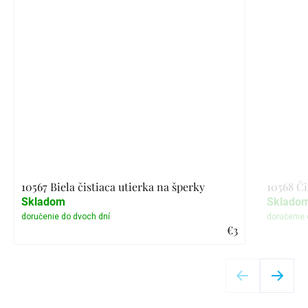
10567 Biela čistiaca utierka na šperky
10568 Či
Skladom
Sklado
€3
Detail