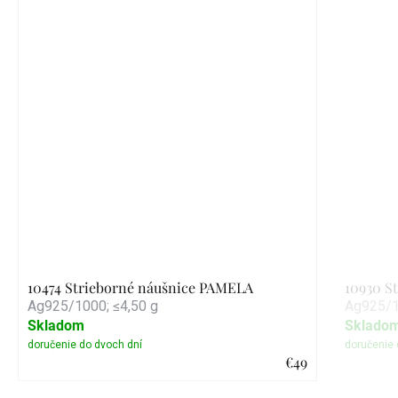
10474 Strieborné náušnice PAMELA
10930 S
Ag925/1000; ≤4,50 g
Ag925/1
Skladom
Sklado
€49