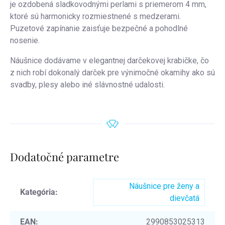
je ozdobená sladkovodnými perlami s priemerom 4 mm,
ktoré sú harmonicky rozmiestnené s medzerami.
Puzetové zapínanie zaisťuje bezpečné a pohodlné
nosenie.
Náušnice dodávame v elegantnej darčekovej krabičke, čo
z nich robí dokonalý darček pre výnimočné okamihy ako sú
svadby, plesy alebo iné slávnostné udalosti.
Dodatočné parametre
Náušnice pre ženy a
Kategória
:
dievčatá
EAN
:
2990853025313