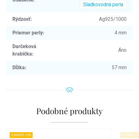
Sladkovodná perla
Rýdzosť
:
Ag925/1000
Priemer perly
:
4 mm
Darčeková
Áno
krabička
:
Dĺžka
:
57 mm
Podobné produkty
SUMMER -30%
SUMMER -3