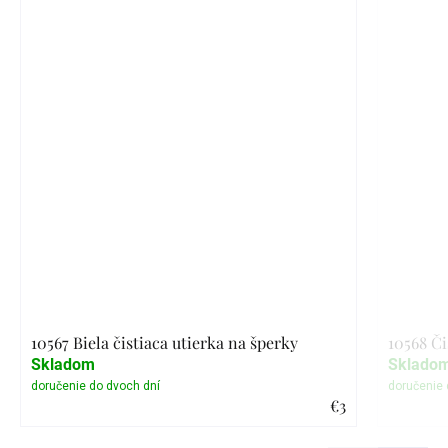
10567 Biela čistiaca utierka na šperky
10568 Či
Skladom
Sklado
€3
Detail