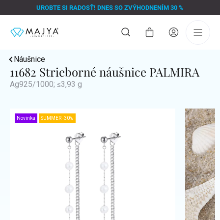
Prejsť
UROBTE SI RADOSŤ! DNES SO ZVÝHODNENÍM 30 %
na
obsah
Nákupný
košík
Náušnice
11682 Strieborné náušnice PALMIRA
Ag925/1000; ≤3,93 g
Novinka
SUMMER -30%