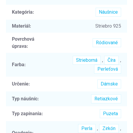
Kategória
:
Náušnice
Materiál
:
Striebro 925
Povrchová
Ródiované
úprava
:
Strieborná
,
Číra
,
Farba
:
Perleťová
Určenie
:
Dámske
Typ náušníc
:
Retiazkové
Typ zapínania
:
Puzeta
Perla
,
Zirkón
,
Osadenie
: