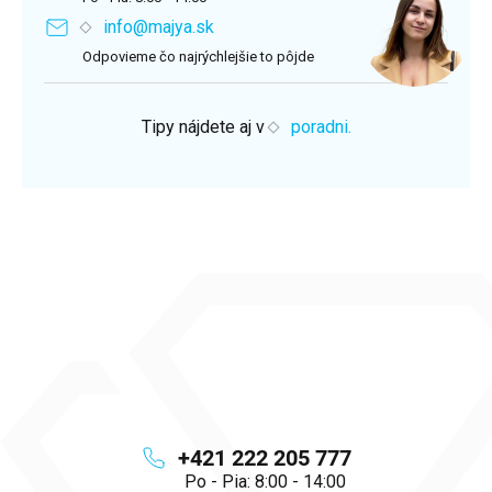
info@majya.sk
Odpovieme čo najrýchlejšie to pôjde
Tipy nájdete aj v
poradni.
+421 222 205 777
Po - Pia: 8:00 - 14:00