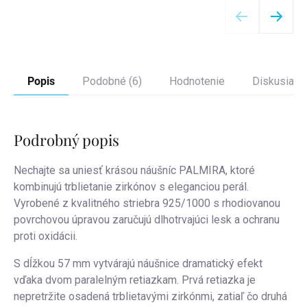
Popis
Podobné (6)
Hodnotenie
Diskusia
Podrobný popis
Nechajte sa uniesť krásou náušníc PALMIRA, ktoré
kombinujú trblietanie zirkónov s eleganciou perál.
Vyrobené z kvalitného striebra 925/1000 s rhodiovanou
povrchovou úpravou zaručujú dlhotrvajúci lesk a ochranu
proti oxidácii.
S dĺžkou 57 mm vytvárajú náušnice dramatický efekt
vďaka dvom paralelným retiazkam. Prvá retiazka je
nepretržite osadená trblietavými zirkónmi, zatiaľ čo druhá