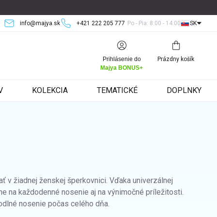
info@majya.sk
+421 222 205 777
Po - Pia: 8:00 - 14:00
SK
Nákupný
Prihlásenie do
Prázdny košík
košík
Majya BONUS+
V
KOLEKCIA
TEMATICKÉ
DOPLNKY
ať v žiadnej ženskej šperkovnici. Vďaka univerzálnej
lne na každodenné nosenie aj na výnimočné príležitosti.
odlné nosenie počas celého dňa.