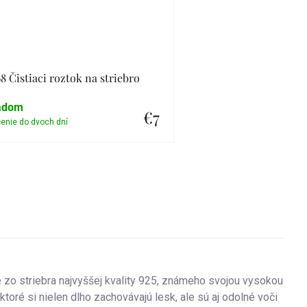
8 Čistiaci roztok na striebro
adom
€7
Detail
é zo striebra najvyššej kvality 925, známeho svojou vysokou
toré si nielen dlho zachovávajú lesk, ale sú aj odolné voči