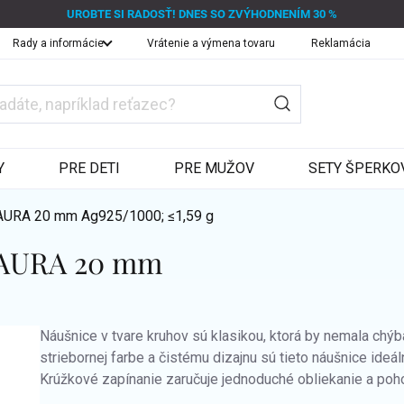
UROBTE SI RADOSŤ! DNES SO ZVÝHODNENÍM 30 %
Rady a informácie
Vrátenie a výmena tovaru
Reklamácia
Y
PRE DETI
PRE MUŽOV
SETY ŠPERKO
 GAURA 20 mm
Ag925/1000; ≤1,59 g
 GAURA 20 mm
Náušnice v tvare kruhov sú klasikou, ktorá by nemala chýb
striebornej farbe a čistému dizajnu sú tieto náušnice ideá
Krúžkové zapínanie zaručuje jednoduché obliekanie a poh