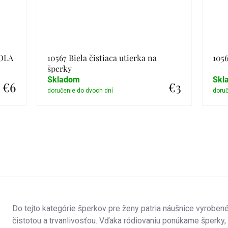
IOLA
10567 Biela čistiaca utierka na
1056
šperky
Skladom
Skl
€6
€3
Detail
Do tejto kategórie šperkov pre ženy patria náušnice vyroben
čistotou a trvanlivosťou. Vďaka ródiovaniu ponúkame šperky, k