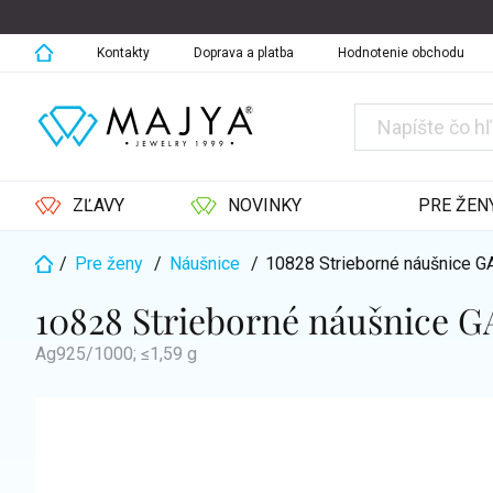
Prejsť
na
obsah
Kontakty
Doprava a platba
Hodnotenie obchodu
ZĽAVY
NOVINKY
PRE ŽEN
/
Pre ženy
/
Náušnice
/
10828 Strieborné náušnice
Domov
10828 Strieborné náušnice
Ag925/1000; ≤1,59 g