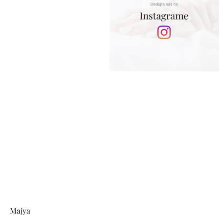
Zápätie
Majya