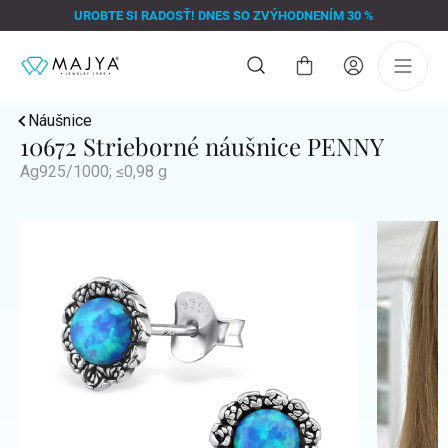
Prejsť
UROBTE SI RADOSŤ! DNES SO ZVÝHODNENÍM 30 %
na
obsah
Nákupný
košík
Náušnice
10672 Strieborné náušnice PENNY
Ag925/1000; ≤0,98 g