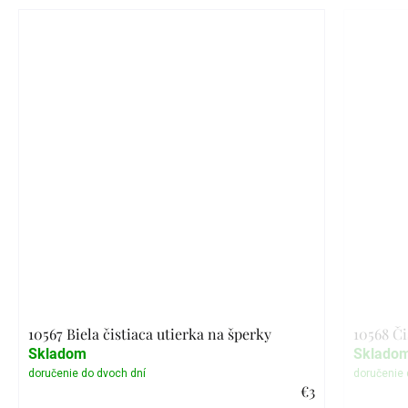
10567 Biela čistiaca utierka na šperky
10568 Či
Skladom
Sklado
€3