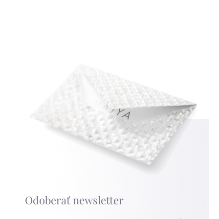
s tradičným českým zlatníctvom a
uvádět nemusíte, ale když nám ho sdělíte,
strieborníctvom. Zistíte, ako čítať a interpretovať
budeme moc rádi a pomůže nám to ve zlepšování
tieto značky, a tým získate nový pohľad na
našich služeb. Pro nejrychlejší výměnu přejděte na
strieborné šperky, ktoré nosíte.
túto stránku
.
Odoberať newsletter