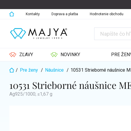
Prejsť
na
obsah
Kontakty
Doprava a platba
Hodnotenie obchodu
ZĽAVY
NOVINKY
PRE ŽEN
/
Pre ženy
/
Náušnice
/
10531 Strieborné náušnice 
Domov
10531 Strieborné náušnice 
Ag925/1000; ≤1,67 g