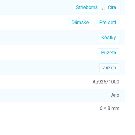
Strieborná
,
Číra
Dámske
,
Pre deti
Kôstky
Puzeta
Zirkón
Ag925/1000
Áno
6 × 8 mm