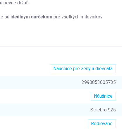
ú pevne držať.
kže sú
ideálnym darčekom
pre všetkých milovníkov
Náušnice pre ženy a dievčatá
2990853005735
Náušnice
Striebro 925
Ródiované