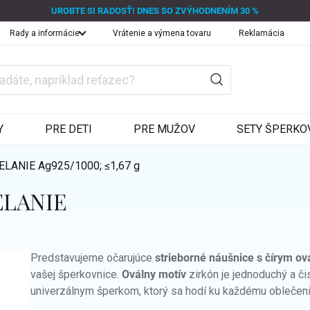
UROBTE SI RADOSŤ! DNES SO ZVÝHODNENÍM 30 %
Rady a informácie
Vrátenie a výmena tovaru
Reklamácia
Y
PRE DETI
PRE MUŽOV
SETY ŠPERKO
MELANIE
Ag925/1000; ≤1,67 g
MELANIE
Predstavujeme očarujúce
strieborné náušnice s čírym o
vašej šperkovnice.
Oválny motív
zirkón je jednoduchý a č
univerzálnym šperkom, ktorý sa hodí ku každému oblečeniu 