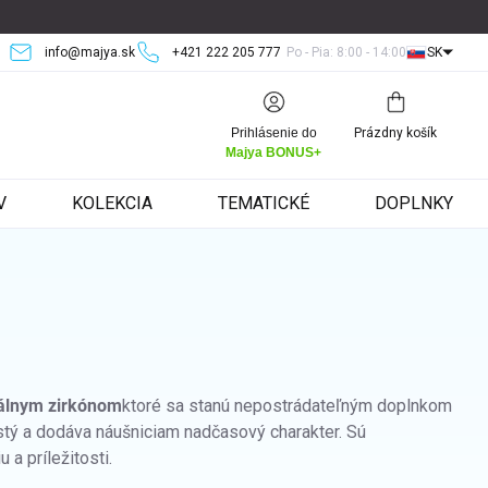
info@majya.sk
+421 222 205 777
Po - Pia: 8:00 - 14:00
SK
Nákupný
Prihlásenie do
Prázdny košík
košík
Majya BONUS+
V
KOLEKCIA
TEMATICKÉ
DOPLNKY
válnym zirkónom
ktoré sa stanú nepostrádateľným doplnkom
istý a dodáva náušniciam nadčasový charakter. Sú
a príležitosti.