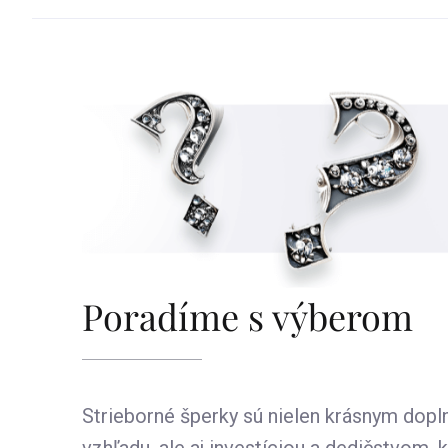
Poradíme s výberom
Strieborné šperky sú nielen krásnym dop
vzhľadu, ale aj investíciou a dedičstvom