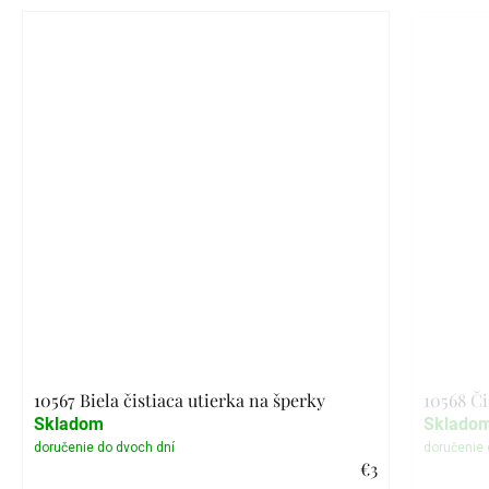
10567 Biela čistiaca utierka na šperky
10568 Či
Skladom
Sklado
€3