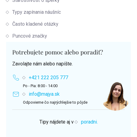
Starostlivosť o šperky
Typy zapínania náušníc
Často kladené otázky
Puncové značky
Potrebujete pomoc alebo poradiť?
Zavolajte nám alebo napíšte.
+421 222 205 777
Po - Pia: 8:00 - 14:00
info@majya.sk
Odpovieme čo najrýchlejšie to pôjde
Tipy nájdete aj v
poradni.