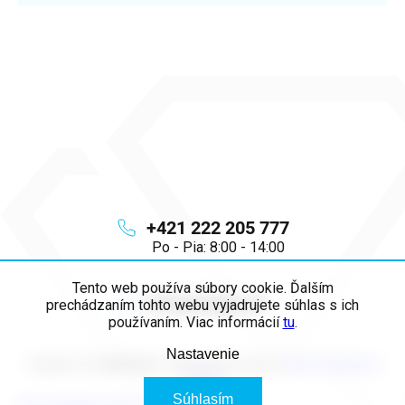
+421 222 205 777
Po - Pia: 8:00 - 14:00
Tento web používa súbory cookie. Ďalším
info
@
majya.sk
prechádzaním tohto webu vyjadrujete súhlas s ich
používaním. Viac informácií
tu
.
Nastavenie
Copyright 2026
MAJYA SK
. Všetky práva vyhradené.
Upraviť nastavenie
cookies
Súhlasím