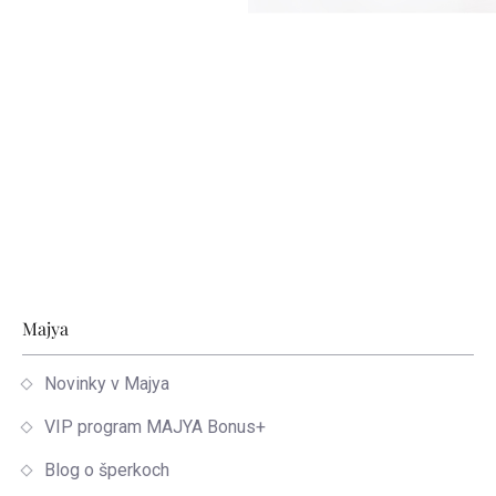
Zápätie
Majya
Novinky v Majya
VIP program MAJYA Bonus+
Blog o šperkoch