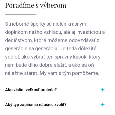
Poradíme s výberom
Strieborné šperky sú nielen krásnym
doplnkom nášho vzhľadu, ale aj investíciou a
dedičstvom, ktoré môžeme odovzdávať z
generácie na generáciu. Je teda dôležité
vedieť, ako vybrať ten správny kúsok, ktorý
nám bude dlho dobre slúžiť, a ako sa oň
náležite starať. My vám s tým pomôžeme.
Ako zistím veľkosť prsteňa?
Meranie prstienka je rýchly a jednoduchý proces.
Aký typ zapínania náušníc zvoliť?
Aby ste zistili jeho veľkosť, vezmite pravítko a
položte ho priamo na prstienok, ktorý momentálne