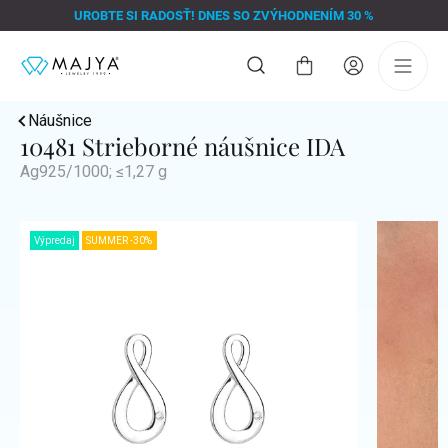
Prejsť
UROBTE SI RADOSŤ! DNES SO ZVÝHODNENÍM 30 %
na
obsah
Nákupný
košík
Náušnice
10481 Strieborné náušnice IDA
Ag925/1000; ≤1,27 g
Výpredaj
SUMMER -30%