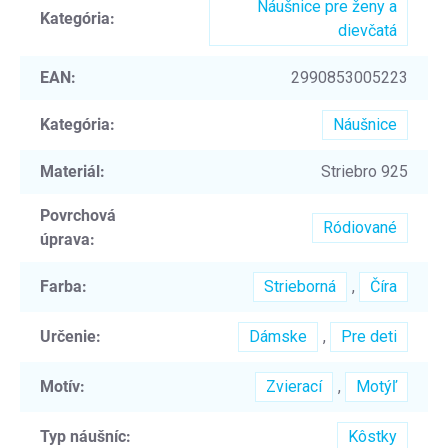
Náušnice pre ženy a
Kategória
:
dievčatá
EAN
:
2990853005223
Kategória
:
Náušnice
Materiál
:
Striebro 925
Povrchová
Ródiované
úprava
:
Farba
:
Strieborná
,
Číra
Určenie
:
Dámske
,
Pre deti
Motív
:
Zvierací
,
Motýľ
Typ náušníc
:
Kôstky