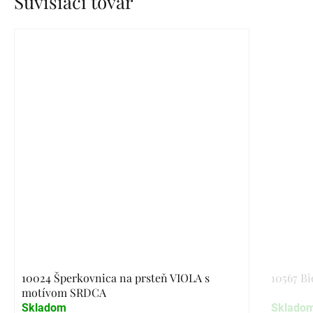
Súvisiaci tovar
10024 Šperkovnica na prsteň VIOLA s
10567 Bi
motívom SRDCA
Skladom
Sklado