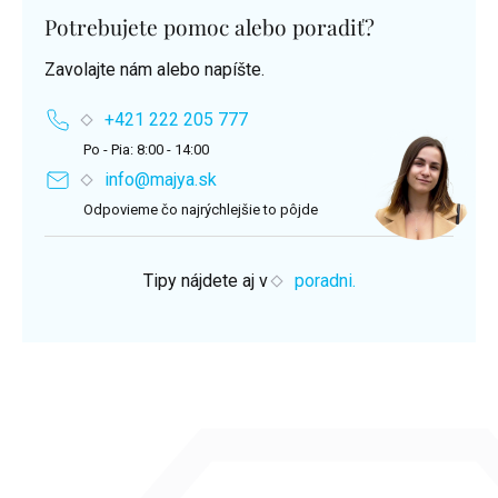
Potrebujete pomoc alebo poradiť?
Zavolajte nám alebo napíšte.
+421 222 205 777
Po - Pia: 8:00 - 14:00
info@majya.sk
Odpovieme čo najrýchlejšie to pôjde
Tipy nájdete aj v
poradni.