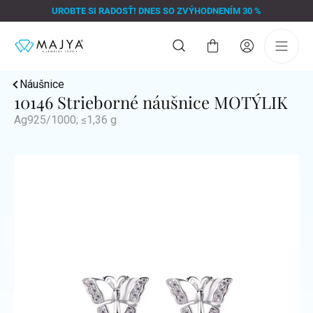
Prejsť
UROBTE SI RADOSŤ! DNES SO ZVÝHODNENÍM 30 %
na
obsah
Nákupný
košík
Náušnice
10146 Strieborné náušnice MOTÝLIK
Ag925/1000; ≤1,36 g