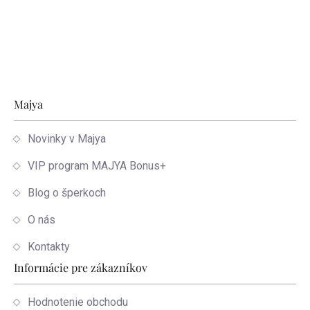
Zápätie
Majya
Novinky v Majya
VIP program MAJYA Bonus+
Blog o šperkoch
O nás
Kontakty
Informácie pre zákazníkov
Hodnotenie obchodu