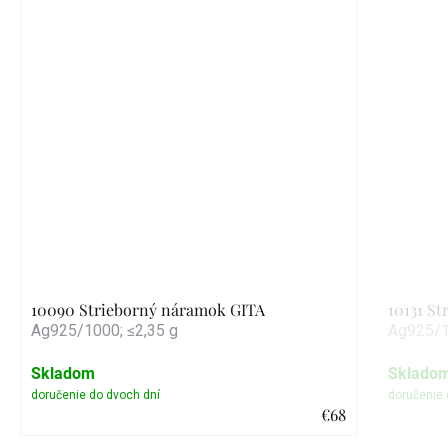
10090 Strieborný náramok GITA
10131 S
Ag925/1000; ≤2,35 g
Ag925/1
Skladom
Sklado
€68