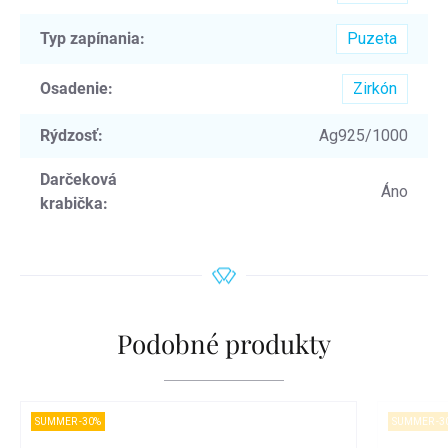
Typ zapínania
:
Puzeta
Osadenie
:
Zirkón
Rýdzosť
:
Ag925/1000
Darčeková
Áno
krabička
:
Podobné produkty
SUMMER -30%
SUMMER -3